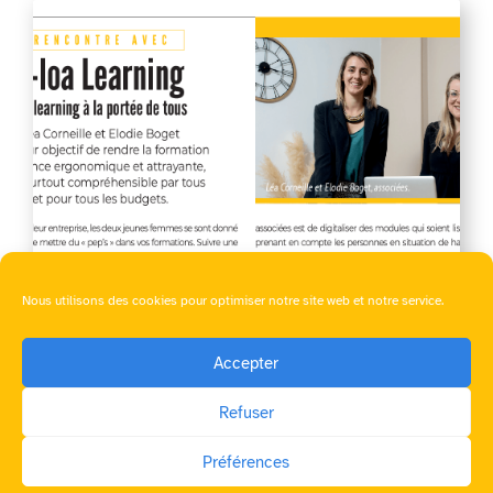
Nous utilisons des cookies pour optimiser notre site web et notre service.
Accepter
Refuser
Article Présences – L’e-learning à la portée de
Préférences
tous