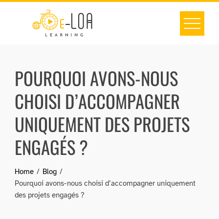
Skip
to
content
POURQUOI AVONS-NOUS
CHOISI D’ACCOMPAGNER
UNIQUEMENT DES PROJETS
ENGAGÉS ?
Home
Blog
Pourquoi avons-nous choisi d’accompagner uniquement
des projets engagés ?