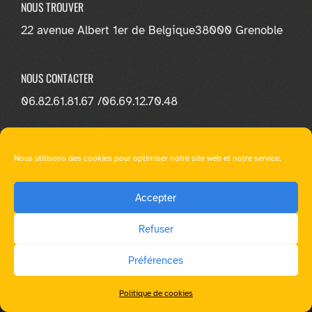
NOUS TROUVER
22 avenue Albert 1er de Belgique
38000 Grenoble
NOUS CONTACTER
06.82.61.81.67 /
06.69.12.70.48
NOUS SUIVRE
Nous utilisons des cookies pour optimiser notre site web et notre service.
Accepter
Refuser
© E-loa Learning - Tous droit réservés |
Mentions légales
|
Préférences
RGPD
|
Ressources multimédia
|
WordPress Theme - Total
by HashThemes
Politique de cookies