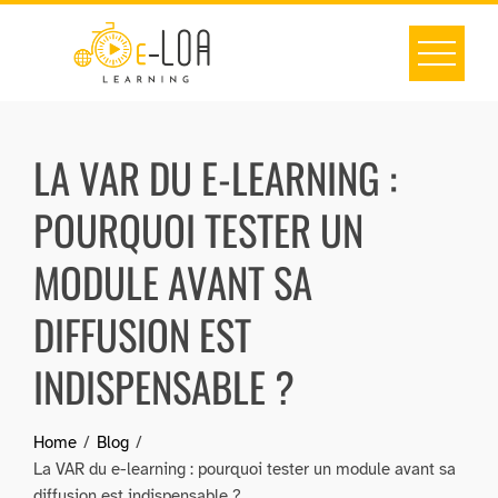
Skip
to
content
LA VAR DU E-LEARNING :
POURQUOI TESTER UN
MODULE AVANT SA
DIFFUSION EST
INDISPENSABLE ?
Home
Blog
La VAR du e-learning : pourquoi tester un module avant sa
diffusion est indispensable ?