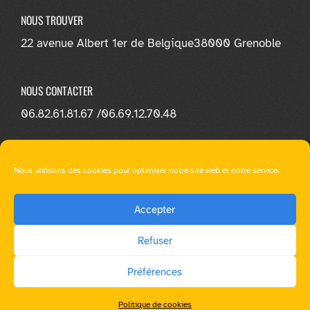
NOUS TROUVER
22 avenue Albert 1er de Belgique
38000 Grenoble
NOUS CONTACTER
06.82.61.81.67 /
06.69.12.70.48
NOUS SUIVRE
Nous utilisons des cookies pour optimiser notre site web et notre service.
Accepter
Refuser
© E-loa Learning - Tous droit réservés |
Mentions légales
|
Préférences
RGPD
|
Ressources multimédia
|
WordPress Theme - Total
by HashThemes
Politique de cookies