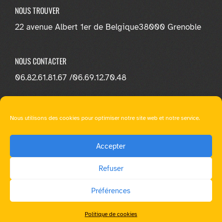
NOUS TROUVER
22 avenue Albert 1er de Belgique
38000 Grenoble
NOUS CONTACTER
06.82.61.81.67 /
06.69.12.70.48
NOUS SUIVRE
Nous utilisons des cookies pour optimiser notre site web et notre service.
Accepter
Refuser
© E-loa Learning - Tous droit réservés |
Mentions légales
|
Préférences
RGPD
|
Ressources multimédia
|
WordPress Theme - Total
by HashThemes
Politique de cookies