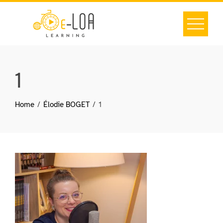
Skip
to
content
1
Home
Élodie BOGET
1