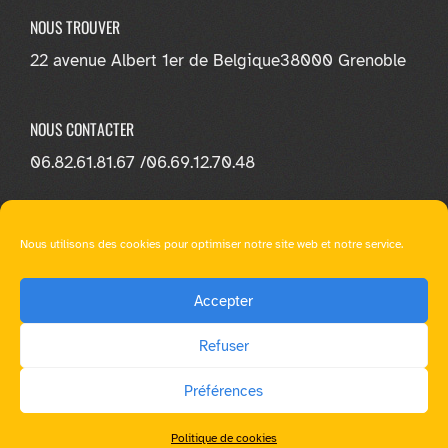
NOUS TROUVER
22 avenue Albert 1er de Belgique
38000 Grenoble
NOUS CONTACTER
06.82.61.81.67 /
06.69.12.70.48
NOUS SUIVRE
Nous utilisons des cookies pour optimiser notre site web et notre service.
Accepter
Refuser
© E-loa Learning - Tous droit réservés |
Mentions légales
|
Préférences
RGPD
|
Ressources multimédia
|
WordPress Theme - Total
by HashThemes
Politique de cookies