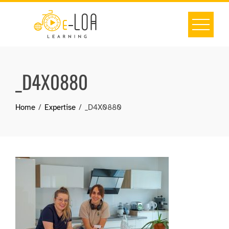
Skip
to
content
_D4X0880
Home
Expertise
_D4X0880