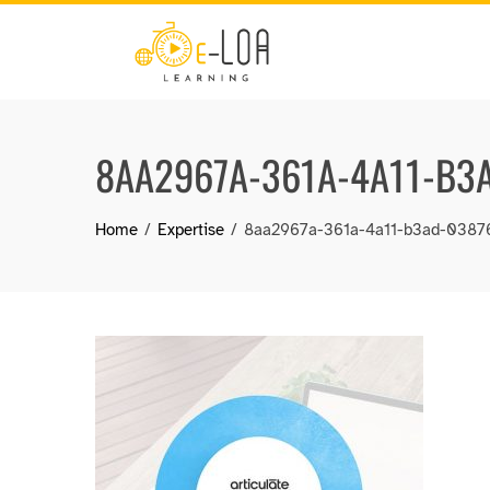
Skip
to
content
8AA2967A-361A-4A11-B3
Home
Expertise
8aa2967a-361a-4a11-b3ad-038