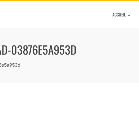
ACCUEIL
AD-03876E5A953D
76e5a953d