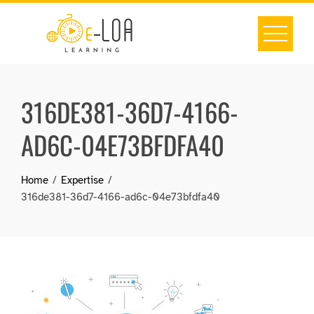
Skip
to
content
316DE381-36D7-4166-
AD6C-04E73BFDFA40
Home
Expertise
316de381-36d7-4166-ad6c-04e73bfdfa40