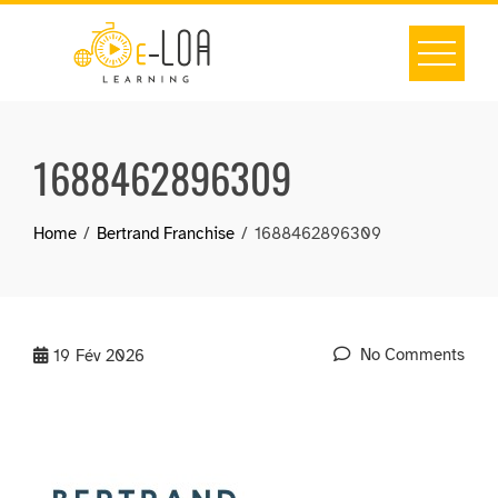
Skip
to
content
1688462896309
Home
Bertrand Franchise
1688462896309
No Comments
19
Fév 2026