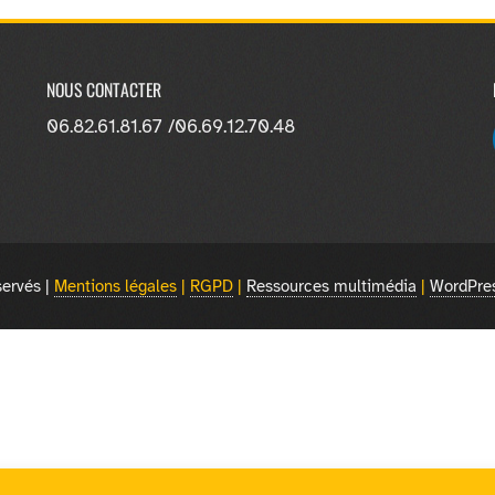
NOUS CONTACTER
06.82.61.81.67 /
06.69.12.70.48
servés |
Mentions légales
|
RGPD
|
Ressources multimédia
|
WordPres