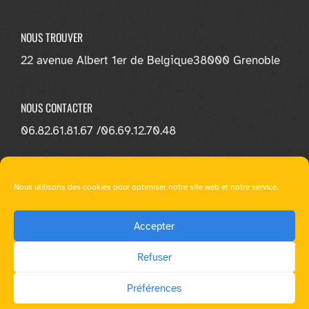
NOUS TROUVER
22 avenue Albert 1er de Belgique
38000 Grenoble
NOUS CONTACTER
06.82.61.81.67 /
06.69.12.70.48
NOUS SUIVRE
Nous utilisons des cookies pour optimiser notre site web et notre service.
Accepter
Refuser
© E-loa Learning - Tous droit réservés |
Mentions légales
|
Préférences
RGPD
|
Ressources multimédia
|
WordPress Theme - Total